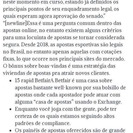
neste momento em curso, estando já definidos os
principais pontos de seu enquadramento legal, os
quais esperam agora aprovação do senado.”
“[newline]Essa é uma pergunta comum dentro das
apostas online, no entanto existem alguns critérios
para uma locuinta de apostas se tornar considerada
segura. Desde 2018, as apostas esportivas são legais
no Brasil, no entanto apenas aquelas com cotações
fixas, lo que ocorre nos principais sites do mercado.
O bônus sobre boas-vindas é uma estratégia das
viviendas de apostas pra atrair novos clientes.
15 rapid BetfairA Betfair é uma casa sobre
apostas bastante well-known por sua bolsillo de
apostas onde cada apostador pode atuar com
alguma “casa de apostas” usando o Exchange.
Enquanto você joga com the gente, pode ter
certeza de os quais estamos seguindo altos
padrões de compliance.
Os painéis de apostas oferecidos são de grande