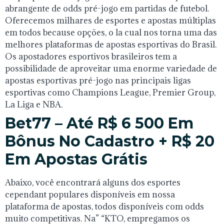
abrangente de odds pré-jogo em partidas de futebol.
Oferecemos milhares de esportes e apostas múltiplas
em todos because opções, o la cual nos torna uma das
melhores plataformas de apostas esportivas do Brasil.
Os apostadores esportivos brasileiros tem a
possibilidade de aproveitar uma enorme variedade de
apostas esportivas pré-jogo nas principais ligas
esportivas como Champions League, Premier Group,
La Liga e NBA.
Bet77 – Até R$ 6 500 Em
Bônus No Cadastro + R$ 20
Em Apostas Grátis
Abaixo, você encontrará alguns dos esportes
cependant populares disponíveis em nossa
plataforma de apostas, todos disponíveis com odds
muito competitivas. Na” “KTO, empregamos os