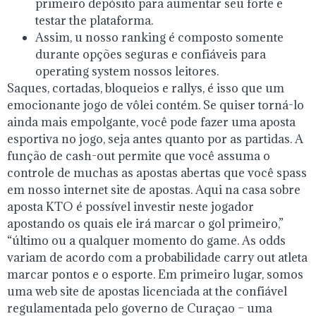
primeiro depósito para aumentar seu forte e
testar the plataforma.
Assim, u nosso ranking é composto somente
durante opções seguras e confiáveis para
operating system nossos leitores.
Saques, cortadas, bloqueios e rallys, é isso que um
emocionante jogo de vôlei contém. Se quiser torná-lo
ainda mais empolgante, você pode fazer uma aposta
esportiva no jogo, seja antes quanto por as partidas. A
função de cash-out permite que você assuma o
controle de muchas as apostas abertas que você spass
em nosso internet site de apostas. Aqui na casa sobre
aposta KTO é possível investir neste jogador
apostando os quais ele irá marcar o gol primeiro,”
“último ou a qualquer momento do game. As odds
variam de acordo com a probabilidade carry out atleta
marcar pontos e o esporte. Em primeiro lugar, somos
uma web site de apostas licenciada at the confiável
regulamentada pelo governo de Curaçao – uma