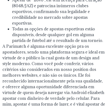
(8048/JAZ) e patrocina inúmeros clubes
esportivos, confirmando sua legalidade e
credibilidade no mercado sobre apostas
esportivas.
Todas as opções de apostas esportivas estão
disponíveis, desde qualquer gol em alguma
partida de futebol até o resultado de um torneio.
A Parimatch é alguma excelente opção pra os
apostadores, sendo uma plataforma segura e ideal em
virtude de o público la cual gosta de um design and
style moderno. Como você pode conferir, vários
critérios são considerados em nosso position dos
melhores websites, e não são os únicos. Ele foi
reconhecido internacionalmente pela sua qualidade,
e oferece alguma oportunidade diferenciada em
virtude de quem deseja navegar via Android elizabeth
apostar com dinheiro de verdade pelo celular. Para
mim, apostar é uma forma de lazer, e é vital apostar de