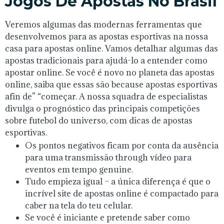
Jogos De Apostas No Brasil
Veremos algumas das modernas ferramentas que
desenvolvemos para as apostas esportivas na nossa
casa para apostas online. Vamos detalhar algumas das
apostas tradicionais para ajudá-lo a entender como
apostar online. Se você é novo no planeta das apostas
online, saiba que essas são because apostas esportivas
afin de” “começar. A nossa squadra de especialistas
divulga o prognóstico das principais competições
sobre futebol do universo, com dicas de apostas
esportivas.
Os pontos negativos ficam por conta da ausência
para uma transmissão through vídeo para
eventos em tempo genuine.
Tudo empieza igual – a única diferença é que o
incrível site de apostas online é compactado para
caber na tela do teu celular.
Se você é iniciante e pretende saber como