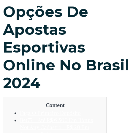
Opções De
Apostas
Esportivas
Online No Brasil
2024
Content
Faça O Primeiro Depósito
Bet77 – Até R$ 6 500 Em Bônus
Not Any Cadastro + R$ 20 Em