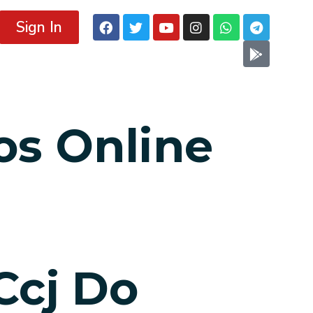
Sign In
os Online
Ccj Do