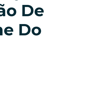
ão De
me Do