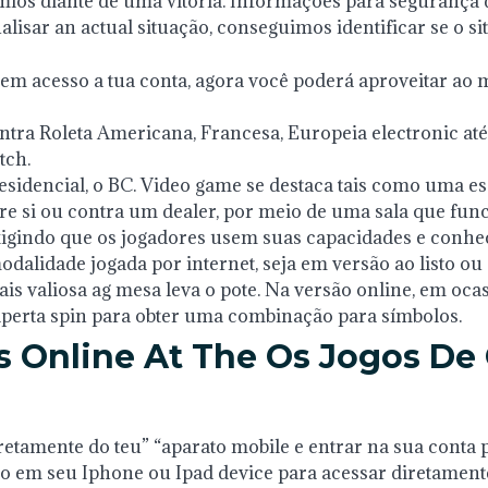
êmios diante de uma vitória. Informações para segurança
nalisar an actual situação, conseguimos identificar se o 
e tem acesso a tua conta, agora você poderá aproveitar ao
tra Roleta Americana, Francesa, Europeia electronic até
tch.
sidencial, o BC. Video game se destaca tais como uma es
e si ou contra um dealer, por meio de uma sala que func
exigindo que os jogadores usem suas capacidades e conhe
dalidade jogada por internet, seja em versão ao listo ou
 valiosa ag mesa leva o pote. Na versão online, em ocas
perta spin para obter uma combinação para símbolos.
s Online At The Os Jogos De
iretamente do teu” “aparato mobile e entrar na sua cont
ho em seu Iphone ou Ipad device para acessar diretamente