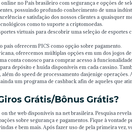
o online no País brasileiro com segurança e opções de se
ientes, possuindo profundo conhecimento de uma indúst
celência e satisfação dos nossos clientes a quaisquer 
cnológicos como to suporte a criptomoedas.
sportes virtuais para descobrir uma seleção de esportes c
so país oferecem PICS como opção sobre pagamento.
ricana, oferecemos múltiplas opções em um dos jogos de 
 uma conta conosco para comprar acesso à funcionalidade 
 para depósito e huida disponíveis em cada cassino. Tamb
s, além do speed de processamento dasjenige operações. 
 ainda um programa de cashback afin de aqueles que ati
iros Grátis/bônus Grátis?
 on the web disponíveis na net brasileira. Pesquisa reve
ações sobre segurança e pagamentos. Fique à vontade pra
ndas e bem mais. Após fazer uso de pela primeira vez, v