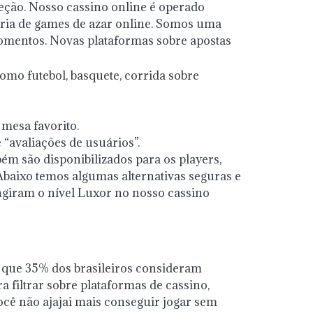
leção. Nosso cassino online é operado
ria de games de azar online. Somos uma
momentos. Novas plataformas sobre apostas
omo futebol, basquete, corrida sobre
mesa favorito.
“avaliações de usuários”.
ém são disponibilizados para os players,
Abaixo temos algumas alternativas seguras e
ngiram o nível Luxor no nosso cassino
la que 35% dos brasileiros consideram
 filtrar sobre plataformas de cassino,
ocê não ajajai mais conseguir jogar sem