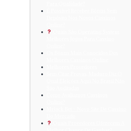
Para Qualidade?
É Possível Receber Bônus Sem
Depósito Nos Novos Cassinos
Online?
Quais São Operating System
Melhores Jogos Para Cassino
Online?
Os Bônus Mais Conocidos Dos
Melhores Cassinos Online
Melhores Provedores
Sem Citar Provas, Maduro Diz O
Qual Eleições Aqui No Brasil Não
São Auditadas
Como Avaliamos Cassinos
Online?
Mrjack Bet – Novo Site De Cassino
Do Mercado
Quais Provedores Oferecem A
Melhor Chance De Ganhar?