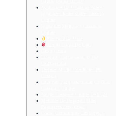
Grátis/bônus Grátis?
Avaliações De Usuários Sobre
Jogadores Reais Sobre Cassino
Online
Jogue Em Melhores Cassinos
Online
Site Fácil De Usar
Ampla Gama De Jogos
Giros Grátis
Licença Operacional At The
Criptografia
Termos At The Condições Do
Cassino
Critérios Para Selecionar Os Bons
Cassinos Online
Novos Cassinos Online De 2024
Métodos De Deposito Mais
Populares Zero Brasil
Como Garantimos Um Serviço