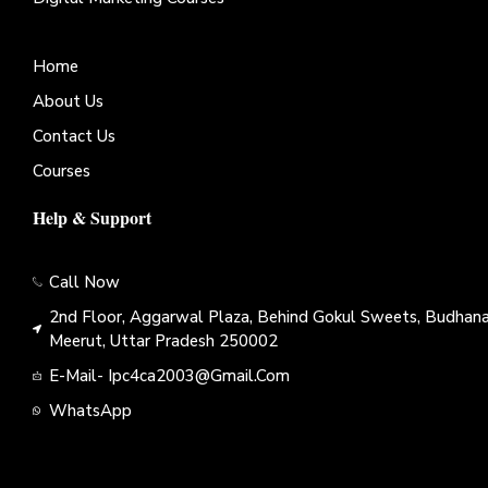
Home
About Us
Contact Us
Courses
Help & Support
Call Now
2nd Floor, Aggarwal Plaza, Behind Gokul Sweets, Budhana
Meerut, Uttar Pradesh 250002
E-Mail- Ipc4ca2003@gmail.com
WhatsApp