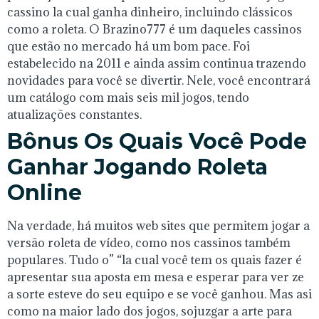
cassino la cual ganha dinheiro, incluindo clássicos
como a roleta. O Brazino777 é um daqueles cassinos
que estão no mercado há um bom pace. Foi
estabelecido na 2011 e ainda assim continua trazendo
novidades para você se divertir. Nele, você encontrará
um catálogo com mais seis mil jogos, tendo
atualizações constantes.
Bônus Os Quais Você Pode
Ganhar Jogando Roleta
Online
Na verdade, há muitos web sites que permitem jogar a
versão roleta de vídeo, como nos cassinos também
populares. Tudo o” “la cual você tem os quais fazer é
apresentar sua aposta em mesa e esperar para ver ze
a sorte esteve do seu equipo e se você ganhou. Mas asi
como na maior lado dos jogos, sojuzgar a arte para