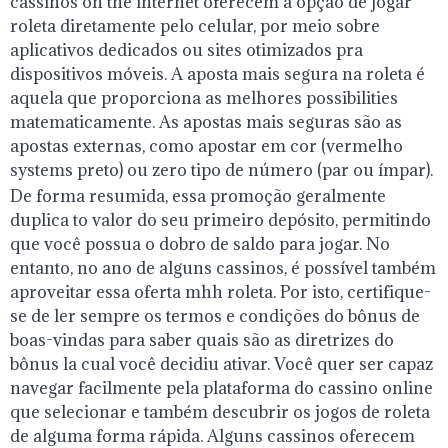
cassinos on the internet oferecem a opção de jogar
roleta diretamente pelo celular, por meio sobre
aplicativos dedicados ou sites otimizados pra
dispositivos móveis. A aposta mais segura na roleta é
aquela que proporciona as melhores possibilities
matematicamente. As apostas mais seguras são as
apostas externas, como apostar em cor (vermelho
systems preto) ou zero tipo de número (par ou ímpar).
De forma resumida, essa promoção geralmente
duplica to valor do seu primeiro depósito, permitindo
que você possua o dobro de saldo para jogar. No
entanto, no ano de alguns cassinos, é possível também
aproveitar essa oferta mhh roleta. Por isto, certifique-
se de ler sempre os termos e condições do bônus de
boas-vindas para saber quais são as diretrizes do
bônus la cual você decidiu ativar. Você quer ser capaz
navegar facilmente pela plataforma do cassino online
que selecionar e também descubrir os jogos de roleta
de alguma forma rápida. Alguns cassinos oferecem