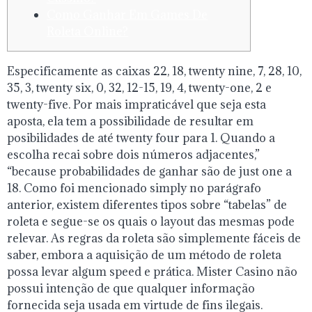
Como Ganhar Em Games De
Roleta Online?
Especificamente as caixas 22, 18, twenty nine, 7, 28, 10,
35, 3, twenty six, 0, 32, 12-15, 19, 4, twenty-one, 2 e
twenty-five. Por mais impraticável que seja esta
aposta, ela tem a possibilidade de resultar em
posibilidades de até twenty four para 1. Quando a
escolha recai sobre dois números adjacentes,”
“because probabilidades de ganhar são de just one a
18. Como foi mencionado simply no parágrafo
anterior, existem diferentes tipos sobre “tabelas” de
roleta e segue-se os quais o layout das mesmas pode
relevar. As regras da roleta são simplemente fáceis de
saber, embora a aquisição de um método de roleta
possa levar algum speed e prática. Mister Casino não
possui intenção de que qualquer informação
fornecida seja usada em virtude de fins ilegais.