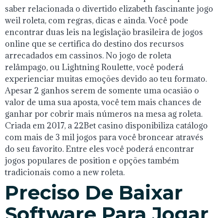
saber relacionada o divertido elizabeth fascinante jogo
weil roleta, com regras, dicas e ainda. Você pode
encontrar duas leis na legislação brasileira de jogos
online que se certifica do destino dos recursos
arrecadados em cassinos. No jogo de roleta
relâmpago, ou Lightning Roulette, você poderá
experienciar muitas emoções devido ao teu formato.
Apesar 2 ganhos serem de somente uma ocasião o
valor de uma sua aposta, você tem mais chances de
ganhar por cobrir mais números na mesa ag roleta.
Criada em 2017, a 22Bet casino disponibiliza catálogo
com mais de 3 mil jogos para você broncear através
do seu favorito. Entre eles você poderá encontrar
jogos populares de position e opções também
tradicionais como a new roleta.
Preciso De Baixar
Software Para Jogar