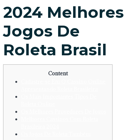
2024 Melhores
Jogos De
Roleta Brasil
Content
Cadastre-se Em O Cassino Online
Apresentando Roleta Brasileira
Os Mais Importantes Tipos De
Roleta Online
Os Melhores Provedores De Jogos
Melhores Cassinos Com Roleta
Brasileira 2024
Os Jogos De Roleta Também