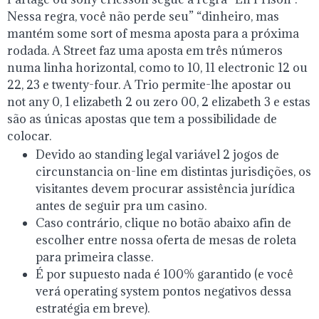
Nessa regra, você não perde seu” “dinheiro, mas
mantém some sort of mesma aposta para a próxima
rodada. A Street faz uma aposta em três números
numa linha horizontal, como to 10, 11 electronic 12 ou
22, 23 e twenty-four. A Trio permite-lhe apostar ou
not any 0, 1 elizabeth 2 ou zero 00, 2 elizabeth 3 e estas
são as únicas apostas que tem a possibilidade de
colocar.
Devido ao standing legal variável 2 jogos de
circunstancia on-line em distintas jurisdições, os
visitantes devem procurar assistência jurídica
antes de seguir pra um casino.
Caso contrário, clique no botão abaixo afin de
escolher entre nossa oferta de mesas de roleta
para primeira classe.
É por supuesto nada é 100% garantido (e você
verá operating system pontos negativos dessa
estratégia em breve).