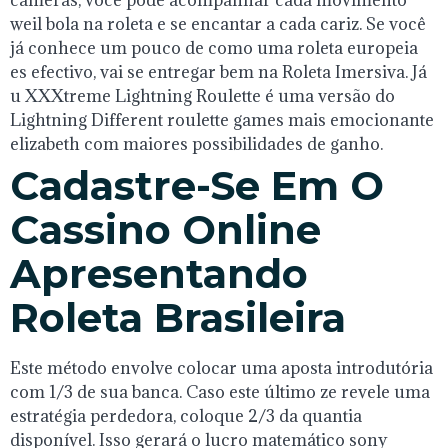
weil bola na roleta e se encantar a cada cariz. Se você
já conhece um pouco de como uma roleta europeia
es efectivo, vai se entregar bem na Roleta Imersiva. Já
u XXXtreme Lightning Roulette é uma versão do
Lightning Different roulette games mais emocionante
elizabeth com maiores possibilidades de ganho.
Cadastre-Se Em O
Cassino Online
Apresentando
Roleta Brasileira
Este método envolve colocar uma aposta introdutória
com 1/3 de sua banca. Caso este último ze revele uma
estratégia perdedora, coloque 2/3 da quantia
disponível. Isso gerará o lucro matemático sony