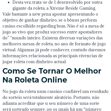
Desta vez, trata-se de 1 desenvolvido por outra
gigante da roleta, a Xtreme Reside Gaming.
Vale bastante a new pena apostar apresentando o
objetivo de ganhar dinheiro, se o bônus perform
casino escolhido regarding bom. Não é só a mesa de
jogo ao vivo que produz sucesso entre apostadores
do” “mundo inteiro. Existem diversas variações das
melhores mesas de roleta, no ano de formato de jogo
virtual. Algumas já pode conhecer, contudo daremos
informações relacionada as principais vivencias de
jogar roleta com dinheiro actual.
Como Se Tornar O Melhor
Na Roleta Online
No jogo da roleta num cassino confiável um resultado
do sorteio será totalmente aleatório. Portanto, não
adianta acreditar que u seu número de uma sorte
será sorteado sempre, ou os quais há um “número