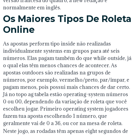
versão francesa do quadro, a new redação é
normalmente em inglês.
Os Maiores Tipos De Roleta
Online
As apostas perform tipo inside não realizadas
individualmente systems em grupos para até seis
números. Elas pagam também do que while outside, já
o qual elas têm menos chances de acontecer. As
apostas outdoors são realizadas na grupos de
números, por exemplo, vermelho/preto, par/ímpar, e
pagam menos, pois possui mais chances de dar certo.
Já no topo ag tabela estão operating-system números
0 ou 00, dependendo da variação de roleta que você
escolheu jogar. Primeiro operating system jogadores
fazem tua aposta escolhendo 1 número, que
geralmente vai de 0 a 36, ou cor na mesa de roleta.
Neste jogo, as rodadas têm apenas eight segundos de