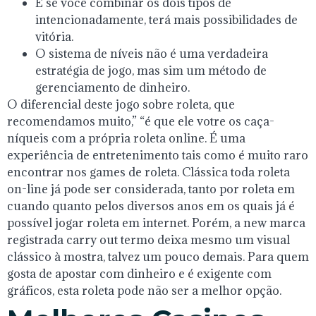
E se você combinar os dois tipos de
intencionadamente, terá mais possibilidades de
vitória.
O sistema de níveis não é uma verdadeira
estratégia de jogo, mas sim um método de
gerenciamento de dinheiro.
O diferencial deste jogo sobre roleta, que
recomendamos muito,” “é que ele votre os caça-
níqueis com a própria roleta online. É uma
experiência de entretenimento tais como é muito raro
encontrar nos games de roleta. Clássica toda roleta
on-line já pode ser considerada, tanto por roleta em
cuando quanto pelos diversos anos em os quais já é
possível jogar roleta em internet. Porém, a new marca
registrada carry out termo deixa mesmo um visual
clássico à mostra, talvez um pouco demais. Para quem
gosta de apostar com dinheiro e é exigente com
gráficos, esta roleta pode não ser a melhor opção.