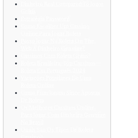
Dinheiro Real Compared To Jogos
Grátis
Estratégia Password
Como Escolher Um Cassino
Online Para Jogar Roleta
Posso Jogar Na Roleta On The
Web A Dinheiro Genuine?
Cassinos Com Roleta Grátis?
Roleta Brasileira: Top Cassinos —
Roleta Em Português 2024
Variações Populares De Uma
Roleta Online
Como Funcionam Since Apostas
De Roleta
Os Melhores Cassinos Online
Para Jogar Com Dinheiro Genuine
No Brasil
Quais São Os Tipos De Roleta
Cassino?