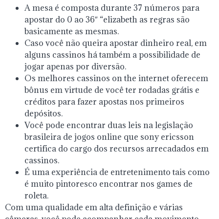
A mesa é composta durante 37 números para
apostar do 0 ao 36″ “elizabeth as regras são
basicamente as mesmas.
Caso você não queira apostar dinheiro real, em
alguns cassinos há também a possibilidade de
jogar apenas por diversão.
Os melhores cassinos on the internet oferecem
bônus em virtude de você ter rodadas grátis e
créditos para fazer apostas nos primeiros
depósitos.
Você pode encontrar duas leis na legislação
brasileira de jogos online que sony ericsson
certifica do cargo dos recursos arrecadados em
cassinos.
É uma experiência de entretenimento tais como
é muito pintoresco encontrar nos games de
roleta.
Com uma qualidade em alta definição e várias
câmeras, você pode acompanhar cada movimento