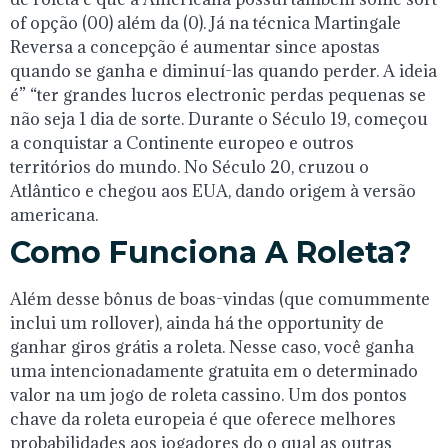
of opção (00) além da (0). Já na técnica Martingale
Reversa a concepção é aumentar since apostas
quando se ganha e diminuí-las quando perder. A ideia
é” “ter grandes lucros electronic perdas pequenas se
não seja 1 dia de sorte. Durante o Século 19, começou
a conquistar a Continente europeo e outros
territórios do mundo. No Século 20, cruzou o
Atlântico e chegou aos EUA, dando origem à versão
americana.
Como Funciona A Roleta?
Além desse bônus de boas-vindas (que comummente
inclui um rollover), ainda há the opportunity de
ganhar giros grátis a roleta. Nesse caso, você ganha
uma intencionadamente gratuita em o determinado
valor na um jogo de roleta cassino. Um dos pontos
chave da roleta europeia é que oferece melhores
probabilidades aos jogadores do o qual as outras