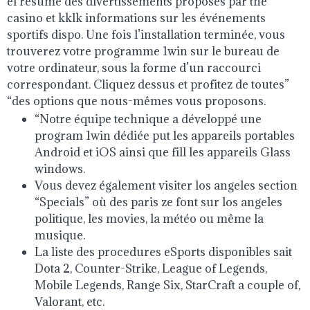
el résumé des divertissements proposés par the
casino et kklk informations sur les événements
sportifs dispo. Une fois l’installation terminée, vous
trouverez votre programme 1win sur le bureau de
votre ordinateur, sous la forme d’un raccourci
correspondant. Cliquez dessus et profitez de toutes”
“des options que nous-mêmes vous proposons.
“Notre équipe technique a développé une
program 1win dédiée put les appareils portables
Android et iOS ainsi que fill les appareils Glass
windows.
Vous devez également visiter los angeles section
“Specials” où des paris ze font sur los angeles
politique, les movies, la météo ou même la
musique.
La liste des procedures eSports disponibles sait
Dota 2, Counter-Strike, League of Legends,
Mobile Legends, Range Six, StarCraft a couple of,
Valorant, etc.