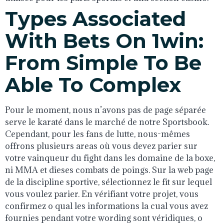
Types Associated
With Bets On 1win:
From Simple To Be
Able To Complex
Pour le moment, nous n’avons pas de page séparée
serve le karaté dans le marché de notre Sportsbook.
Cependant, pour les fans de lutte, nous-mêmes
offrons plusieurs areas où vous devez parier sur
votre vainqueur du fight dans les domaine de la boxe,
ni MMA et dieses combats de poings. Sur la web page
de la discipline sportive, sélectionnez le fit sur lequel
vous voulez parier. En vérifiant votre projet, vous
confirmez o qual les informations la cual vous avez
fournies pendant votre wording sont véridiques, o