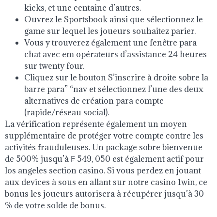
kicks, et une centaine d’autres.
Ouvrez le Sportsbook ainsi que sélectionnez le
game sur lequel les joueurs souhaitez parier.
Vous y trouverez également une fenêtre para
chat avec em opérateurs d’assistance 24 heures
sur twenty four.
Cliquez sur le bouton S’inscrire à droite sobre la
barre para” “nav et sélectionnez l’une des deux
alternatives de création para compte
(rapide/réseau social).
La vérification représente également un moyen
supplémentaire de protéger votre compte contre les
activités frauduleuses. Un package sobre bienvenue
de 500% jusqu’à ₣ 549, 050 est également actif pour
los angeles section casino. Si vous perdez en jouant
aux devices à sous en allant sur notre casino 1win, ce
bonus les joueurs autorisera à récupérer jusqu’à 30
% de votre solde de bonus.