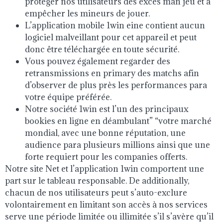
protéger nos utilisateurs des excès man jeu et à
empêcher les mineurs de jouer.
L’application mobile 1win eine contient aucun
logiciel malveillant pour cet appareil et peut
donc être téléchargée en toute sécurité.
Vous pouvez également regarder des
retransmissions en primary des matchs afin
d’observer de plus près les performances para
votre équipe préférée.
Notre société 1win est l’un des principaux
bookies en ligne en déambulant” “votre marché
mondial, avec une bonne réputation, une
audience para plusieurs millions ainsi que une
forte requiert pour les companies offerts.
Notre site Net et l’application 1win comportent une
part sur le tableau responsable. De additionally,
chacun de nos utilisateurs peut s’auto-exclure
volontairement en limitant son accès à nos services
serve une période limitée ou illimitée s’il s’avère qu’il