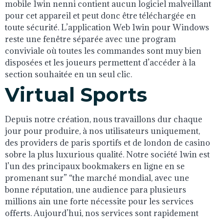
mobile 1win nenni contient aucun logiciel malveillant
pour cet appareil et peut donc être téléchargée en
toute sécurité. L’application Web 1win pour Windows
reste une fenêtre séparée avec une program
conviviale où toutes les commandes sont muy bien
disposées et les joueurs permettent d’accéder à la
section souhaitée en un seul clic.
Virtual Sports
Depuis notre création, nous travaillons dur chaque
jour pour produire, à nos utilisateurs uniquement,
des providers de paris sportifs et de london de casino
sobre la plus luxurious qualité. Notre société 1win est
l’un des principaux bookmakers en ligne en se
promenant sur” “the marché mondial, avec une
bonne réputation, une audience para plusieurs
millions ain une forte nécessite pour les services
offerts. Aujourd’hui, nos services sont rapidement