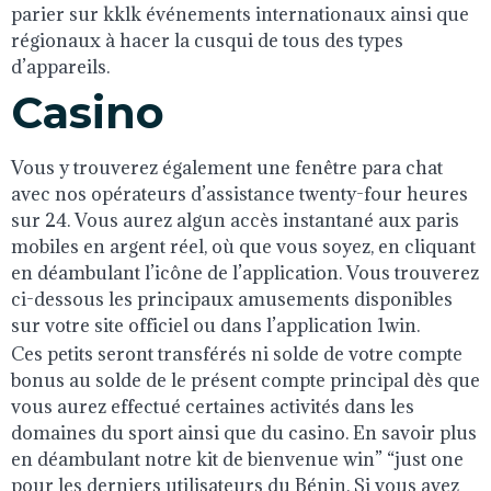
parier sur kklk événements internationaux ainsi que
régionaux à hacer la cusqui de tous des types
d’appareils.
Casino
Vous y trouverez également une fenêtre para chat
avec nos opérateurs d’assistance twenty-four heures
sur 24. Vous aurez algun accès instantané aux paris
mobiles en argent réel, où que vous soyez, en cliquant
en déambulant l’icône de l’application. Vous trouverez
ci-dessous les principaux amusements disponibles
sur votre site officiel ou dans l’application 1win.
Ces petits seront transférés ni solde de votre compte
bonus au solde de le présent compte principal dès que
vous aurez effectué certaines activités dans les
domaines du sport ainsi que du casino. En savoir plus
en déambulant notre kit de bienvenue win” “just one
pour les derniers utilisateurs du Bénin. Si vous avez