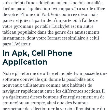
suis atteint d’une addiction au jeu. Une fois installée,
l’icône para l’application 1win apparaîtra sur le office
de votre iPhone ou iPad. Vous pourrez désormais
parier et jouer à partir de n’importe où à l’aide de
votre pyromane portable. LuckyJet est un autre
tableau populaire dans the genre des amusements
instantanés, dont votre format est similaire à celui
para l’Aviateur.
In Apk, Cell Phone
Application
Notre plateforme de office et mobile 1win possède une
software conviviale qui donne la possibilité aux
nouveaux utilisateurs comme aux habitués de
naviguer rapidement entre les différentes sections. Il
y a également dieses boutons d’enregistrement ou de
connexion au compte, ainsi que des boutons
permettant de sélectionner la version linguistique du