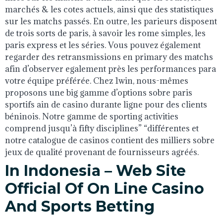
marchés & les cotes actuels, ainsi que des statistiques
sur les matchs passés. En outre, les parieurs disposent
de trois sorts de paris, à savoir les rome simples, les
paris express et les séries. Vous pouvez également
regarder des retransmissions en primary des matchs
afin d’observer egalement près les performances para
votre équipe préférée. Chez 1win, nous-mêmes
proposons une big gamme d’options sobre paris
sportifs ain de casino durante ligne pour des clients
béninois. Notre gamme de sporting activities
comprend jusqu’à fifty disciplines” “différentes et
notre catalogue de casinos contient des milliers sobre
jeux de qualité provenant de fournisseurs agréés.
In Indonesia – Web Site
Official Of On Line Casino
And Sports Betting