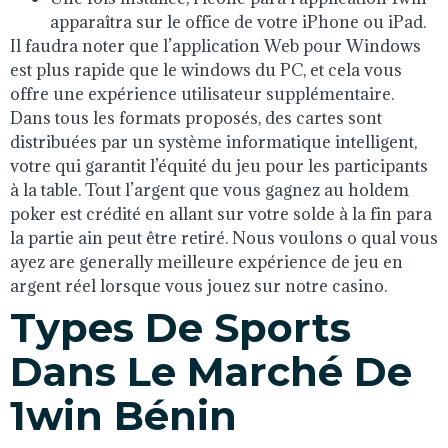
apparaîtra sur le office de votre iPhone ou iPad.
Il faudra noter que l’application Web pour Windows
est plus rapide que le windows du PC, et cela vous
offre une expérience utilisateur supplémentaire.
Dans tous les formats proposés, des cartes sont
distribuées par un système informatique intelligent,
votre qui garantit l’équité du jeu pour les participants
à la table. Tout l’argent que vous gagnez au holdem
poker est crédité en allant sur votre solde à la fin para
la partie ain peut être retiré. Nous voulons o qual vous
ayez are generally meilleure expérience de jeu en
argent réel lorsque vous jouez sur notre casino.
Types De Sports
Dans Le Marché De
1win Bénin