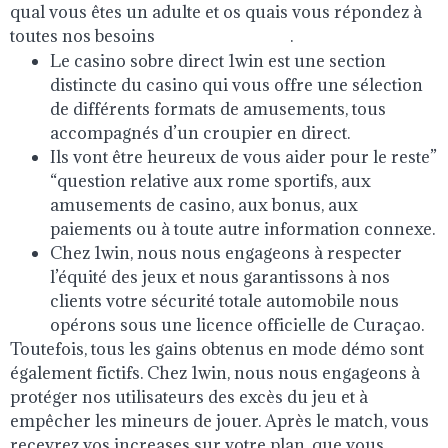
qual vous êtes un adulte et os quais vous répondez à
toutes nos besoins
télécharger 1win
.
Le casino sobre direct 1win est une section
distincte du casino qui vous offre une sélection
de différents formats de amusements, tous
accompagnés d’un croupier en direct.
Ils vont être heureux de vous aider pour le reste”
“question relative aux rome sportifs, aux
amusements de casino, aux bonus, aux
paiements ou à toute autre information connexe.
Chez 1win, nous nous engageons à respecter
l’équité des jeux et nous garantissons à nos
clients votre sécurité totale automobile nous
opérons sous une licence officielle de Curaçao.
Toutefois, tous les gains obtenus en mode démo sont
également fictifs. Chez 1win, nous nous engageons à
protéger nos utilisateurs des excès du jeu et à
empêcher les mineurs de jouer. Après le match, vous
recevrez vos increases sur votre plan, que vous