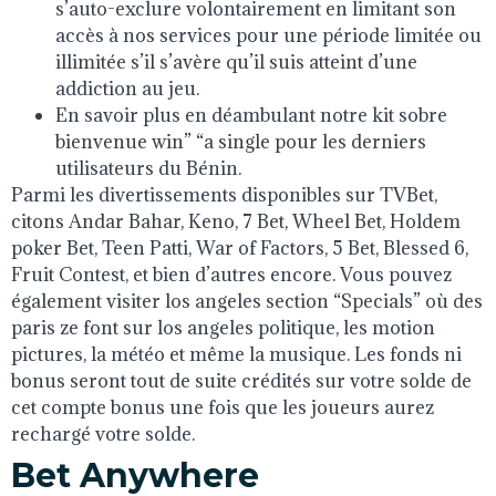
s’auto-exclure volontairement en limitant son
accès à nos services pour une période limitée ou
illimitée s’il s’avère qu’il suis atteint d’une
addiction au jeu.
En savoir plus en déambulant notre kit sobre
bienvenue win” “a single pour les derniers
utilisateurs du Bénin.
Parmi les divertissements disponibles sur TVBet,
citons Andar Bahar, Keno, 7 Bet, Wheel Bet, Holdem
poker Bet, Teen Patti, War of Factors, 5 Bet, Blessed 6,
Fruit Contest, et bien d’autres encore. Vous pouvez
également visiter los angeles section “Specials” où des
paris ze font sur los angeles politique, les motion
pictures, la météo et même la musique. Les fonds ni
bonus seront tout de suite crédités sur votre solde de
cet compte bonus une fois que les joueurs aurez
rechargé votre solde.
Bet Anywhere