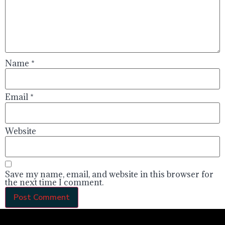
Name
*
Email
*
Website
Save my name, email, and website in this browser for
the next time I comment.