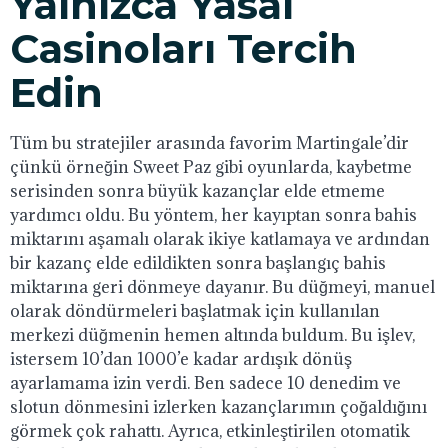
Yalnızca Yasal
Casinoları Tercih
Edin
Tüm bu stratejiler arasında favorim Martingale’dir
çünkü örneğin Sweet Paz gibi oyunlarda, kaybetme
serisinden sonra büyük kazançlar elde etmeme
yardımcı oldu. Bu yöntem, her kayıptan sonra bahis
miktarını aşamalı olarak ikiye katlamaya ve ardından
bir kazanç elde edildikten sonra başlangıç bahis
miktarına geri dönmeye dayanır. Bu düğmeyi, manuel
olarak döndürmeleri başlatmak için kullanılan
merkezi düğmenin hemen altında buldum. Bu işlev,
istersem 10’dan 1000’e kadar ardışık dönüş
ayarlamama izin verdi. Ben sadece 10 denedim ve
slotun dönmesini izlerken kazançlarımın çoğaldığını
görmek çok rahattı. Ayrıca, etkinleştirilen otomatik