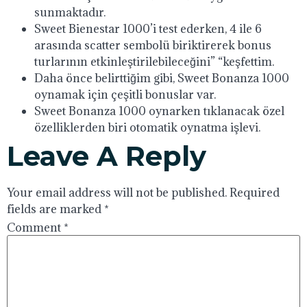
sunmaktadır.
Sweet Bienestar 1000’i test ederken, 4 ile 6
arasında scatter sembolü biriktirerek bonus
turlarının etkinleştirilebileceğini” “keşfettim.
Daha önce belirttiğim gibi, Sweet Bonanza 1000
oynamak için çeşitli bonuslar var.
Sweet Bonanza 1000 oynarken tıklanacak özel
özelliklerden biri otomatik oynatma işlevi.
Leave A Reply
Your email address will not be published.
Required
fields are marked
*
Comment
*