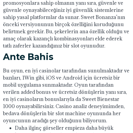
promosyonlara sahip olmanın yanı sıra, güvenle ve
güvenle oynayabileceğiniz iyi güvenlik sistemlerine
sahip yasal platformlar da sunar. Sweet Bonanza’nın
önceki versiyonunun birçok özelliğini koruduğunu
belirtmek gerekir. Bu, şekerlerin ana özellik olduğu ve
amaç olarak kazançlı kombinasyonları elde ederek
tatlı zaferler kazandığınız bir slot oyunudur.
Ante Bahis
Bu oyun, en iyi casinolar tarafından sunulmaktadır ve
bazıları, 1Win gibi, iOS ve Android için ücretsiz bir
mobil uygulama sunmaktadır. Oyun tarafından
verilen added bonus ve ücretsiz dönüşlerin yanı sıra,
en iyi casinoların bonuslarıyla da Sweet Bienestar
1000 oynayabilirsiniz. Casino analiz deneyimimden,
bedava dönüşlerin bir slot machine oyununda her
oyuncunun aradığı şey olduğunu biliyorum.
Daha ilginç görseller empieza daha büyük