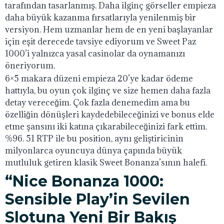
tarafından tasarlanmış. Daha ilginç görseller empieza
daha büyük kazanma fırsatlarıyla yenilenmiş bir
versiyon. Hem uzmanlar hem de en yeni başlayanlar
için eşit derecede tavsiye ediyorum ve Sweet Paz
1000’i yalnızca yasal casinolar da oynamanızı
öneriyorum.
6×5 makara düzeni empieza 20’ye kadar ödeme
hattıyla, bu oyun çok ilginç ve size hemen daha fazla
detay vereceğim. Çok fazla denemedim ama bu
özelliğin dönüşleri kaydedebileceğinizi ve bonus elde
etme şansını iki katına çıkarabileceğinizi fark ettim.
%96. 51 RTP ile bu position, aynı geliştiricinin
milyonlarca oyuncuya dünya çapında büyük
mutluluk getiren klasik Sweet Bonanza’sının halefi.
“Nice Bonanza 1000:
Sensible Play’in Sevilen
Slotuna Yeni Bir Bakış