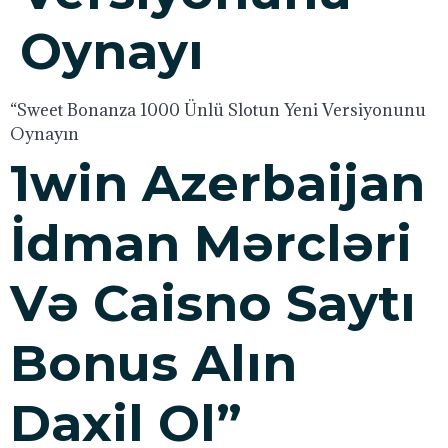
Oynayı
“Sweet Bonanza 1000 Ünlü Slotun Yeni Versiyonunu
Oynayın
1win Azerbaijan
İdman Mərcləri
Və Caisno Saytı
Bonus Alın
Daxil Ol”