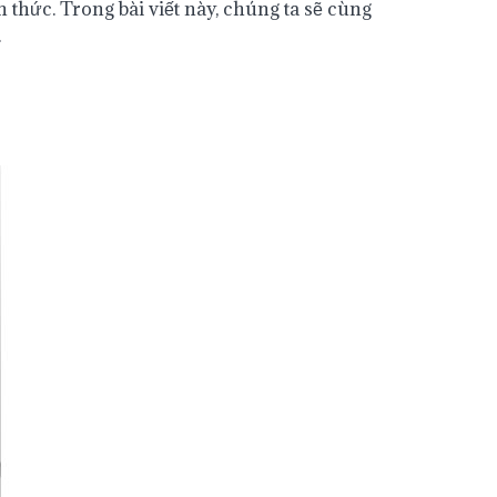
thức. Trong bài viết này, chúng ta sẽ cùng
.