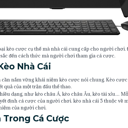
oại kèo cược cụ thể mà nhà cái cung cấp cho người chơi. 
u sắc đến cách thức mà người chơi tham gia cá cược.
Kèo Nhà Cái
 ta cần nắm vững khái niệm kèo cược nói chung. Kèo cược
t quả của một trận đấu thể thao.
iều dạng, như kèo châu Á, kèo châu Âu, kèo tài xỉu… Mỗi 
ết định cá cược của người chơi. kèo nhà cái 5 thuộc về m
ghiệm của người chơi.
n Trong Cá Cược