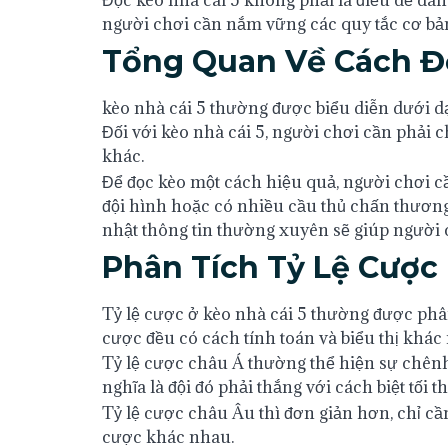
Đọc kèo nhà cái 5 không phải là điều dễ dàn
người chơi cần nắm vững các quy tắc cơ bản 
Tổng Quan Về Cách Đ
kèo nhà cái 5 thường được biểu diễn dưới dạ
Đối với kèo nhà cái 5, người chơi cần phải c
khác.
Để đọc kèo một cách hiệu quả, người chơi cần
đội hình hoặc có nhiều cầu thủ chấn thương, 
nhật thông tin thường xuyên sẽ giúp người c
Phân Tích Tỷ Lệ Cược
Tỷ lệ cược ở kèo nhà cái 5 thường được phân c
cược đều có cách tính toán và biểu thị khác
Tỷ lệ cược châu Á thường thể hiện sự chênh 
nghĩa là đội đó phải thắng với cách biệt tối
Tỷ lệ cược châu Âu thì đơn giản hơn, chỉ cần
cược khác nhau.