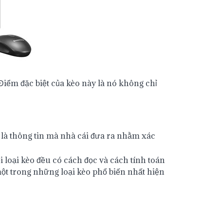
Điểm đặc biệt của kèo này là nó không chỉ
 là thông tin mà nhà cái đưa ra nhằm xác
loại kèo đều có cách đọc và cách tính toán
ột trong những loại kèo phổ biến nhất hiện