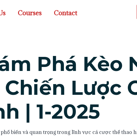
Us
Courses
Contact
hám Phá Kèo N
 Chiến Lược 
h | 1-2025
phổ biến và quan trọng trong lĩnh vực cá cược thể thao h