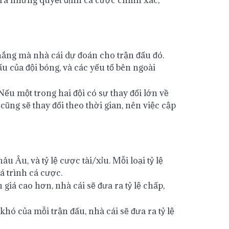
 ra những quyết định cá cược chính xác,
thắng mà nhà cái dự đoán cho trận đấu đó.
ấu của đội bóng, và các yếu tố bên ngoài
Nếu một trong hai đội có sự thay đổi lớn về
ũng sẽ thay đổi theo thời gian, nên việc cập
 Âu, và tỷ lệ cược tài/xỉu. Mỗi loại tỷ lệ
á trình cá cược.
iá cao hơn, nhà cái sẽ đưa ra tỷ lệ chấp,
khó của mỗi trận đấu, nhà cái sẽ đưa ra tỷ lệ