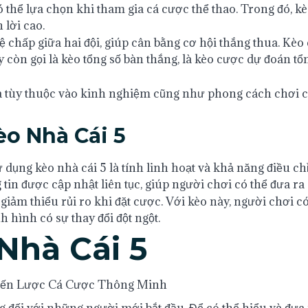
 thể lựa chọn khi tham gia cá cược thể thao. Trong đó, k
 lời cao.
lệ chấp giữa hai đội, giúp cân bằng cơ hội thắng thua. Kè
ay còn gọi là kèo tổng số bàn thắng, là kèo cược dự đoán t
à tùy thuộc vào kinh nghiệm cũng như phong cách chơi c
èo Nhà Cái 5
ử dụng kèo nhà cái 5 là tính linh hoạt và khả năng điều c
 tin được cập nhật liên tục, giúp người chơi có thể đưa r
 giảm thiểu rủi ro khi đặt cược. Với kèo này, người chơi 
 hình có sự thay đổi đột ngột.
Nhà Cái 5