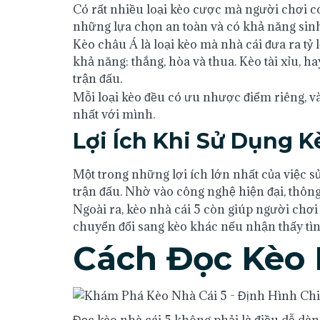
Có rất nhiều loại kèo cược mà người chơi có
những lựa chọn an toàn và có khả năng sinh
Kèo châu Á là loại kèo mà nhà cái đưa ra tỷ 
khả năng: thắng, hòa và thua. Kèo tài xỉu, h
trận đấu.
Mỗi loại kèo đều có ưu nhược điểm riêng, v
nhất với mình.
Lợi Ích Khi Sử Dụng K
Một trong những lợi ích lớn nhất của việc s
trận đấu. Nhờ vào công nghệ hiện đại, thông
Ngoài ra, kèo nhà cái 5 còn giúp người chơi
chuyển đổi sang kèo khác nếu nhận thấy tình
Cách Đọc Kèo 