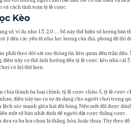
g đối với những người mới bắt đầu. Để có thể hiểu và đưa
và cách tính toán tỷ lệ cược.
ọc Kèo
ng số, ví dụ như 1.5, 2.0…. Số này thể hiện số lượng bàn 
hú ý đến các yếu tố như lực lượng cầu thủ, phong độ thi đ
 phải theo dõi sát sao thông tin liên quan đến trận đấu. 
điều này có thể ảnh hưởng đến tỷ lệ cược. kèo nhà cái 5 c
hơi có lợi thế hơn.
hia thành ba loại chính: tỷ lệ cược châu Á, tỷ lệ cược châu
 nhau, điều này tạo ra sự đa dạng cho người chơi trong qu
lệch sức mạnh giữa hai đội bóng. Nếu một đội được đánh g
 thiểu một số bàn nhất định để người đặt cược thắng cược.
 đưa ra ba lựa chọn là thắng, hòa, hoặc thua. Tùy theo độ 