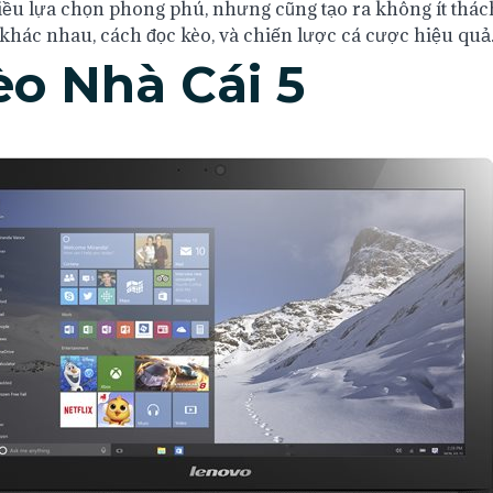
u lựa chọn phong phú, nhưng cũng tạo ra không ít thách 
o khác nhau, cách đọc kèo, và chiến lược cá cược hiệu quả
èo Nhà Cái 5