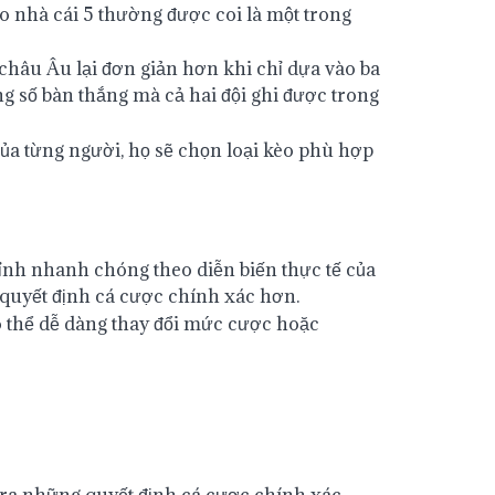
èo nhà cái 5 thường được coi là một trong
o châu Âu lại đơn giản hơn khi chỉ dựa vào ba
ổng số bàn thắng mà cả hai đội ghi được trong
ủa từng người, họ sẽ chọn loại kèo phù hợp
hỉnh nhanh chóng theo diễn biến thực tế của
a quyết định cá cược chính xác hơn.
có thể dễ dàng thay đổi mức cược hoặc