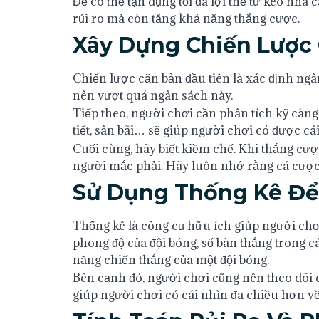
Để có thể tận dụng tối đa lợi thế từ kèo nhà
rủi ro mà còn tăng khả năng thắng cược.
Xây Dựng Chiến Lược
Chiến lược căn bản đầu tiên là xác định ngâ
nên vượt quá ngân sách này.
Tiếp theo, người chơi cần phân tích kỹ càng 
tiết, sân bãi… sẽ giúp người chơi có được cá
Cuối cùng, hãy biết kiềm chế. Khi thắng cư
người mắc phải. Hãy luôn nhớ rằng cá cược l
Sử Dụng Thống Kê Để
Thống kê là công cụ hữu ích giúp người chơi
phong độ của đội bóng, số bàn thắng trong c
năng chiến thắng của một đội bóng.
Bên cạnh đó, người chơi cũng nên theo dõi 
giúp người chơi có cái nhìn đa chiều hơn về