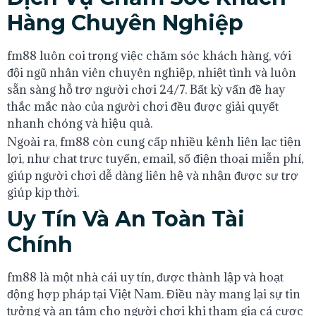
Hàng Chuyên Nghiệp
fm88 luôn coi trọng việc chăm sóc khách hàng, với
đội ngũ nhân viên chuyên nghiệp, nhiệt tình và luôn
sẵn sàng hỗ trợ người chơi 24/7. Bất kỳ vấn đề hay
thắc mắc nào của người chơi đều được giải quyết
nhanh chóng và hiệu quả.
Ngoài ra, fm88 còn cung cấp nhiều kênh liên lạc tiện
lợi, như chat trực tuyến, email, số điện thoại miễn phí,
giúp người chơi dễ dàng liên hệ và nhận được sự trợ
giúp kịp thời.
Uy Tín Và An Toàn Tài
Chính
fm88 là một nhà cái uy tín, được thành lập và hoạt
động hợp pháp tại Việt Nam. Điều này mang lại sự tin
tưởng và an tâm cho người chơi khi tham gia cá cược