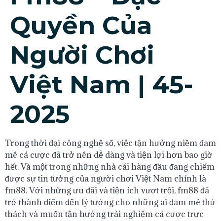
Quyền Của
Người Chơi
Việt Nam | 45-
2025
Trong thời đại công nghệ số, việc tận hưởng niềm đam
mê cá cược đã trở nên dễ dàng và tiện lợi hơn bao giờ
hết. Và một trong những nhà cái hàng đầu đang chiếm
được sự tin tưởng của người chơi Việt Nam chính là
fm88. Với những ưu đãi và tiện ích vượt trội, fm88 đã
trở thành điểm đến lý tưởng cho những ai đam mê thử
thách và muốn tận hưởng trải nghiệm cá cược trực