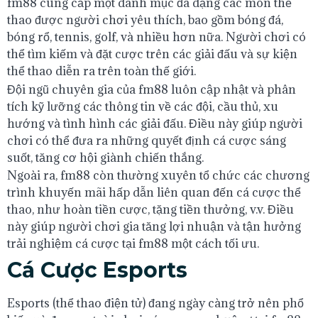
fm88 cung cấp một danh mục đa dạng các môn thể
thao được người chơi yêu thích, bao gồm bóng đá,
bóng rổ, tennis, golf, và nhiều hơn nữa. Người chơi có
thể tìm kiếm và đặt cược trên các giải đấu và sự kiện
thể thao diễn ra trên toàn thế giới.
Đội ngũ chuyên gia của fm88 luôn cập nhật và phân
tích kỹ lưỡng các thông tin về các đội, cầu thủ, xu
hướng và tình hình các giải đấu. Điều này giúp người
chơi có thể đưa ra những quyết định cá cược sáng
suốt, tăng cơ hội giành chiến thắng.
Ngoài ra, fm88 còn thường xuyên tổ chức các chương
trình khuyến mãi hấp dẫn liên quan đến cá cược thể
thao, như hoàn tiền cược, tặng tiền thưởng, v.v. Điều
này giúp người chơi gia tăng lợi nhuận và tận hưởng
trải nghiệm cá cược tại fm88 một cách tối ưu.
Cá Cược Esports
Esports (thể thao điện tử) đang ngày càng trở nên phổ