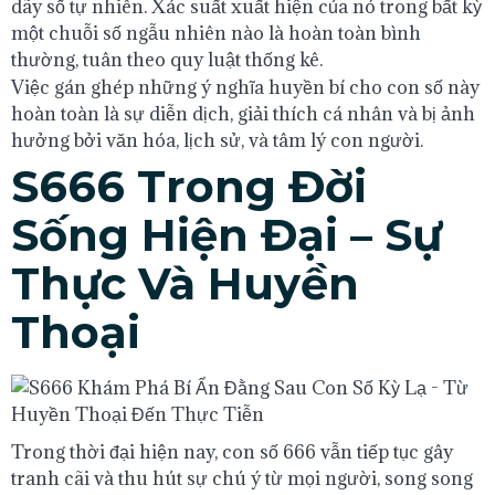
dãy số tự nhiên. Xác suất xuất hiện của nó trong bất kỳ
một chuỗi số ngẫu nhiên nào là hoàn toàn bình
thường, tuân theo quy luật thống kê.
Việc gán ghép những ý nghĩa huyền bí cho con số này
hoàn toàn là sự diễn dịch, giải thích cá nhân và bị ảnh
hưởng bởi văn hóa, lịch sử, và tâm lý con người.
S666 Trong Đời
Sống Hiện Đại – Sự
Thực Và Huyền
Thoại
Trong thời đại hiện nay, con số 666 vẫn tiếp tục gây
tranh cãi và thu hút sự chú ý từ mọi người, song song