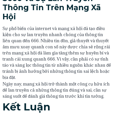
Thông Tin Trên Mạng Xã
Hội
Sự phổ biến của internet và mạng xã hội đã tạo điều
kiện cho sự lan truyền nhanh chóng của thông tin
liên quan đến 666. Nhiều tin đồn, giả thuyết và thuyết
âm mưu xoay quanh con số này được chia sẻ rộng rãi
trên mạng xã hội đã làm gia tăng thêm sự huyền bí và
tranh cãi xung quanh 666. Vì vậy, cần phải có sự tỉnh
táo và sàng lọc thông tin từ nhiều nguồn khác nhau để
tránh bị ảnh hưởng bởi những thông tin sai lệch hoặc
bịa đặt.
Ngày nay, mạng xã hội trở thành một công cụ hữu ích
để lan truyền cả những thông tin đúng và sai, cần sự
sáng suốt để đánh giá thông tin trước khi tin tưởng.
Kết Luận