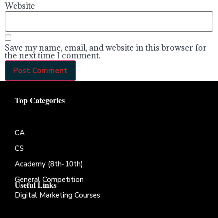
Website
Save my name, email, and website in this browser for
the next time I comment.
Top Categories
CA
CS
Academy (8th-10th)
General Competition
Useful Links
Digital Marketing Courses