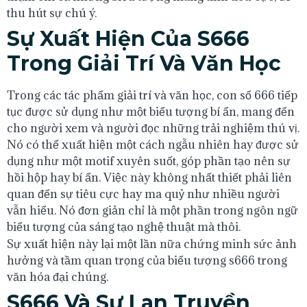
thu hút sự chú ý.
Sự Xuất Hiện Của S666
Trong Giải Trí Và Văn Học
Trong các tác phẩm giải trí và văn học, con số 666 tiếp
tục được sử dụng như một biểu tượng bí ẩn, mang đến
cho người xem và người đọc những trải nghiệm thú vị.
Nó có thể xuất hiện một cách ngẫu nhiên hay được sử
dụng như một motif xuyên suốt, góp phần tạo nên sự
hồi hộp hay bí ẩn. Việc này không nhất thiết phải liên
quan đến sự tiêu cực hay ma quỷ như nhiều người
vẫn hiểu. Nó đơn giản chỉ là một phần trong ngôn ngữ
biểu tượng của sáng tạo nghệ thuật mà thôi.
Sự xuất hiện này lại một lần nữa chứng minh sức ảnh
hưởng và tầm quan trọng của biểu tượng s666 trong
văn hóa đại chúng.
S666 Và Sự Lan Truyền