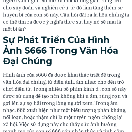
người vẫn nghĩ. Nó mở ra một không gian rộng lớn
cho suy đoán và nghiên cứu, từ đó làm tăng thêm sự
huyền bí của con số này. Câu hỏi đặt ra là liệu chúng ta
có thể tìm ra được ý nghĩa thực sự, hay nó sẽ mãi là
một bí ẩn?
Sự Phát Triển Của Hình
Ảnh S666 Trong Văn Hóa
Đại Chúng
Hình ảnh của s666 đã được khai thác triệt để trong
văn hóa đại chúng, từ điện ảnh, âm nhạc cho đến trò
chơi điện tử. Trong nhiều bộ phim kinh dị, con số này
được sử dụng để tạo nên không khí u ám, rùng rợn và
gợi lên sự sợ hãi trong lòng người xem. Trong âm
nhạc, 666 xuất hiện như một biểu tượng phản kháng,
nổi loạn, hoặc thậm chí là một tuyên ngôn chống lại
xã hội. Việc sử dụng này cho thấy sức ảnh hưởng
mạnh mẽ của con số 666 đến nhận thức và tình cảm