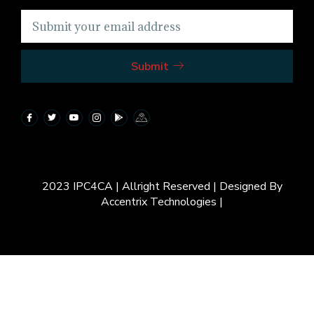
Submit
2023 IPC4CA | Allright Reserved | Designed By
Accentrix Technologies |