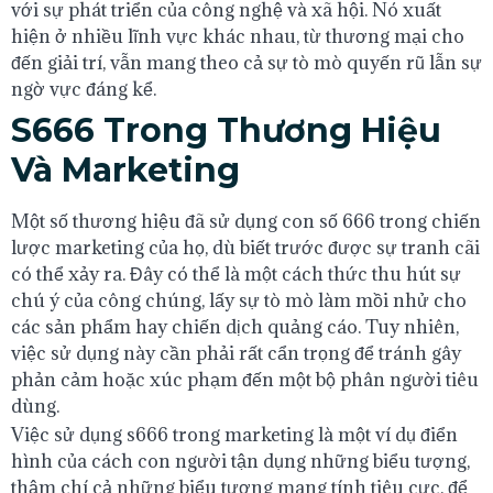
với sự phát triển của công nghệ và xã hội. Nó xuất
hiện ở nhiều lĩnh vực khác nhau, từ thương mại cho
đến giải trí, vẫn mang theo cả sự tò mò quyến rũ lẫn sự
ngờ vực đáng kể.
S666 Trong Thương Hiệu
Và Marketing
Một số thương hiệu đã sử dụng con số 666 trong chiến
lược marketing của họ, dù biết trước được sự tranh cãi
có thể xảy ra. Đây có thể là một cách thức thu hút sự
chú ý của công chúng, lấy sự tò mò làm mồi nhử cho
các sản phẩm hay chiến dịch quảng cáo. Tuy nhiên,
việc sử dụng này cần phải rất cẩn trọng để tránh gây
phản cảm hoặc xúc phạm đến một bộ phân người tiêu
dùng.
Việc sử dụng s666 trong marketing là một ví dụ điển
hình của cách con người tận dụng những biểu tượng,
thậm chí cả những biểu tượng mang tính tiêu cực, để