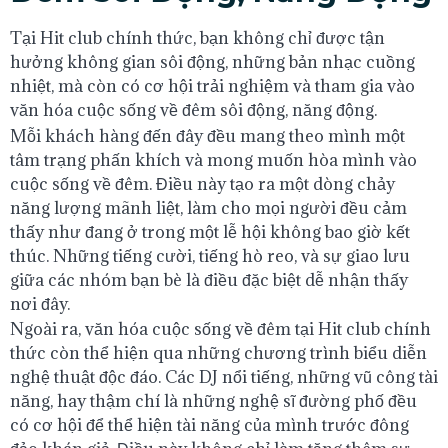
Tại Hit club chính thức, bạn không chỉ được tận
hưởng không gian sôi động, những bản nhạc cuồng
nhiệt, mà còn có cơ hội trải nghiệm và tham gia vào
văn hóa cuộc sống về đêm sôi động, năng động.
Mỗi khách hàng đến đây đều mang theo mình một
tâm trạng phấn khích và mong muốn hòa mình vào
cuộc sống về đêm. Điều này tạo ra một dòng chảy
năng lượng mãnh liệt, làm cho mọi người đều cảm
thấy như đang ở trong một lễ hội không bao giờ kết
thúc. Những tiếng cười, tiếng hò reo, và sự giao lưu
giữa các nhóm bạn bè là điều đặc biệt dễ nhận thấy
nơi đây.
Ngoài ra, văn hóa cuộc sống về đêm tại Hit club chính
thức còn thể hiện qua những chương trình biểu diễn
nghệ thuật độc đáo. Các DJ nổi tiếng, những vũ công tài
năng, hay thậm chí là những nghệ sĩ đường phố đều
có cơ hội để thể hiện tài năng của mình trước đông