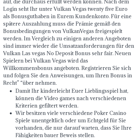
auf, die durchaus erfüllt werden können. Nach dem
Login seht Ihr unter Vulkan Vegas twenty five Euro
als Bonusguthaben in Eurem Kundenkonto. Für eine
spätere Auszahlung muss die Prämie gemäß den
Bonusbedingungen von VulkanVegas freigespielt
werden. Im Vergleich zu einigen anderen Angeboten
sind immer wieder die Umsatzanforderungen für den
Vulkan Las vegas No Deposit Bonus sehr fair. Neuen
Spielern bei Vulkan Vegas wird das
Willkommensbonus angeboten. Registrieren Sie sich
und folgen Sie den Anweisungen, um Ihren Bonus in
Recht” “über nehmen.
Damit Ihr kinderleicht Euer Lieblingsspiel hat,
können die Video games nach verschiedenen
Kriterien gefiltert werden.
Wir besitzen viele verschiedene Poker Casino
Spiele unentgeltlich oder um Echtgeld für Sie
vorhanden, die nur darauf warten, dass Sie Ihre
Fähigkeiten bauer Beweis stellen.