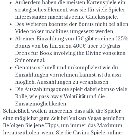
Außerdem haben die meisten Kartenspiele ein
strategisches Element, was sie für viele Spieler
interessanter macht als reine Glücksspiele.
Des Weiteren koennte der Bonus nicht bei allen
Video poker machines umgesetzt werden.
Ab einer Einzahlung von 15€ gibt es einen 125%
Bonus von bis hin zu zu 400€ über 50 gratis
Drehs für Book involving the Divine vonseiten
Spinomenal.
Genauso schnell und unkompliziert wie du
Einzahlungen vornehmen kannst, ist du assi
möglich, Auszahlungen zu veranlassen.
Die Auszahlungsquote spielt dabei ebenso viele
Rolle, wie pass away Volatilität und die
Einsatzmöglichkeiten.
Schließlich wollen unsereins, dass alle die Spieler
eine möglichst gute Zeit bei Vulkan Vegas genießen.
Befolgen Sie jene Tipps, um immer das Maximum
herauszuholen, wenn Sie die Casino Spiele online