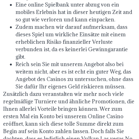
Eine online Spielbank unter abzug von ein
mobiles Erlebnis hat in dieser heutigen Zeit and
so gut wie verloren und kann einpacken.
Zudem machen wir darauf aufmerksam, dass
dieses Spiel um wirkliche Einsätze mit einem
erheblichen Risiko finanzieller Verluste
verbunden ist, da es keinerlei Gewinngarantie
gibt.
Reich sein Sie mit unserem Angebot also bei
weitem nicht, aber es ist echt ein guter Weg, das
Angebot des Casinos zu untersuchen, ohne dass
Sie dafür Ihr eigenes Geld riskieren müssen.
Zusätzlich dazu veranstalten wir mehr noch viele
regelmäßige Turniere und ähnliche Promotionen, die
Ihnen allerlei Vorteile bringen können. Wer zum
ersten Mal ein Konto bei unserem Online Casino
eröffnet, kann sich diese tolle Summe direkt zum
Begin auf sein Konto zahlen lassen. Doch falls Sie
dachten, dass es lediglich einen Vulkan Las vegas No