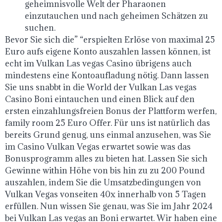
geheimnisvolle Welt der Pharaonen
einzutauchen und nach geheimen Schätzen zu
suchen.
Bevor Sie sich die” “erspielten Erlöse von maximal 25
Euro aufs eigene Konto auszahlen lassen können, ist
echt im Vulkan Las vegas Casino übrigens auch
mindestens eine Kontoaufladung nötig. Dann lassen
Sie uns snabbt in die World der Vulkan Las vegas
Casino Boni eintauchen und einen Blick auf den
ersten einzahlungsfreien Bonus der Plattform werfen,
family room 25 Euro Offer. Für uns ist natürlich das
bereits Grund genug, uns einmal anzusehen, was Sie
im Casino Vulkan Vegas erwartet sowie was das
Bonusprogramm alles zu bieten hat. Lassen Sie sich
Gewinne within Höhe von bis hin zu zu 200 Pound
auszahlen, indem Sie die Umsatzbedingungen von
Vulkan Vegas vonseiten 40x innerhalb von 5 Tagen
erfüllen. Nun wissen Sie genau, was Sie im Jahr 2024
bei Vulkan Las vegas an Boni erwartet. Wir haben eine