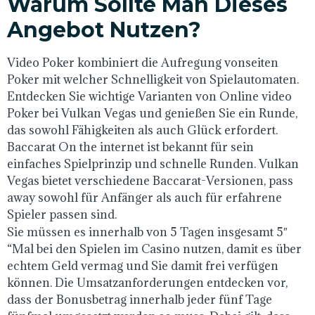
Warum Sollte Man Dieses
Angebot Nutzen?
Video Poker kombiniert die Aufregung vonseiten
Poker mit welcher Schnelligkeit von Spielautomaten.
Entdecken Sie wichtige Varianten von Online video
Poker bei Vulkan Vegas und genießen Sie ein Runde,
das sowohl Fähigkeiten als auch Glück erfordert.
Baccarat On the internet ist bekannt für sein
einfaches Spielprinzip und schnelle Runden. Vulkan
Vegas bietet verschiedene Baccarat-Versionen, pass
away sowohl für Anfänger als auch für erfahrene
Spieler passen sind.
Sie müssen es innerhalb von 5 Tagen insgesamt 5″
“Mal bei den Spielen im Casino nutzen, damit es über
echtem Geld vermag und Sie damit frei verfügen
können. Die Umsatzanforderungen entdecken vor,
dass der Bonusbetrag innerhalb jeder fünf Tage