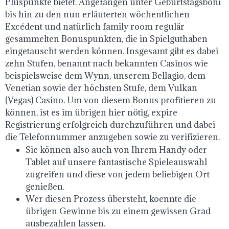
Pluspunkte bietet. Angefangen unter Geburtstagsboni
bis hin zu den nun erläuterten wöchentlichen
Excédent und natürlich family room regulär
gesammelten Bonuspunkten, die in Spielguthaben
eingetauscht werden können. Insgesamt gibt es dabei
zehn Stufen, benannt nach bekannten Casinos wie
beispielsweise dem Wynn, unserem Bellagio, dem
Venetian sowie der höchsten Stufe, dem Vulkan
(Vegas) Casino. Um von diesem Bonus profitieren zu
können, ist es im übrigen hier nötig, expire
Registrierung erfolgreich durchzuführen und dabei
die Telefonnummer anzugeben sowie zu verifizieren.
Sie können also auch von Ihrem Handy oder
Tablet auf unsere fantastische Spieleauswahl
zugreifen und diese von jedem beliebigen Ort
genießen.
Wer diesen Prozess übersteht, koennte die
übrigen Gewinne bis zu einem gewissen Grad
ausbezahlen lassen.