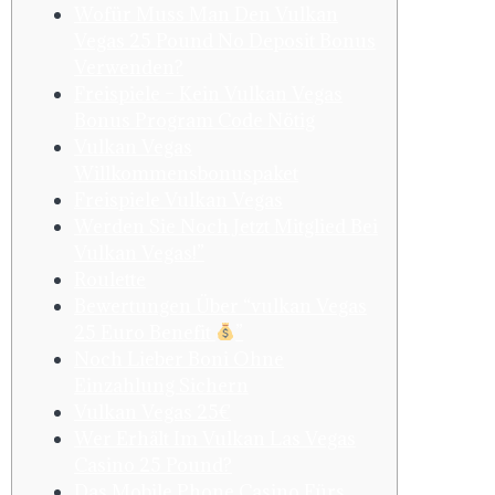
Wofür Muss Man Den Vulkan
Vegas 25 Pound No Deposit Bonus
Verwenden?
Freispiele – Kein Vulkan Vegas
Bonus Program Code Nötig
Vulkan Vegas
Willkommensbonuspaket
Freispiele Vulkan Vegas
Werden Sie Noch Jetzt Mitglied Bei
Vulkan Vegas!”
Roulette
Bewertungen Über “vulkan Vegas
25 Euro Benefit
”
Noch Lieber Boni Ohne
Einzahlung Sichern
Vulkan Vegas 25€
Wer Erhält Im Vulkan Las Vegas
Casino 25 Pound?
Das Mobile Phone Casino Fürs