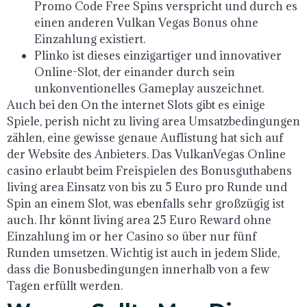
Promo Code Free Spins verspricht und durch es
einen anderen Vulkan Vegas Bonus ohne
Einzahlung existiert.
Plinko ist dieses einzigartiger und innovativer
Online-Slot, der einander durch sein
unkonventionelles Gameplay auszeichnet.
Auch bei den On the internet Slots gibt es einige
Spiele, perish nicht zu living area Umsatzbedingungen
zählen, eine gewisse genaue Auflistung hat sich auf
der Website des Anbieters. Das VulkanVegas Online
casino erlaubt beim Freispielen des Bonusguthabens
living area Einsatz von bis zu 5 Euro pro Runde und
Spin an einem Slot, was ebenfalls sehr großzügig ist
auch. Ihr könnt living area 25 Euro Reward ohne
Einzahlung im or her Casino so über nur fünf
Runden umsetzen. Wichtig ist auch in jedem Slide,
dass die Bonusbedingungen innerhalb von a few
Tagen erfüllt werden.