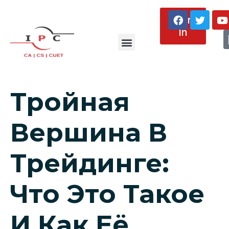
Sign
In
About Us
Тройная
Вершина В
Трейдинге:
Что Это Такое
И Как Её